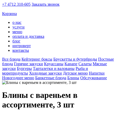
+7 4712 310-605
Заказать звонок
Корзина
о нас
услуги
меню
оплата и доставка
блог
интроверт
контакты
Все блюда
Кейтеринг боксы
Брускетты и бутерброды
Постные
блюда
Горячие закуски
Круассаны
Канапе
Салаты
Мясные
закуски
Бургеры
Тарталетки и валованы
Рыба и
морепродукты
Холодные закуски
Детское меню
Напитки
Новогоднее меню
Банкетные блюда
Блины
Обслуживание
Блины с вареньем в
ассортименте, 3 шт