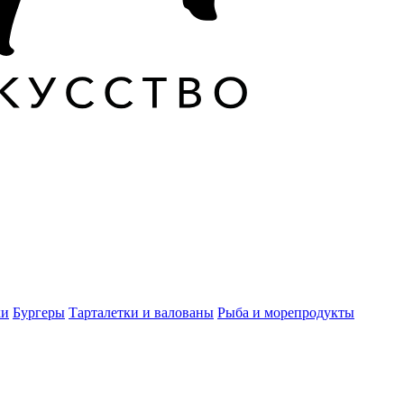
ки
Бургеры
Тарталетки и валованы
Рыба и морепродукты