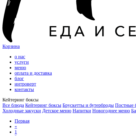
Корзина
о нас
услуги
меню
оплата и доставка
блог
интроверт
контакты
Кейтеринг боксы
Все блюда
Кейтеринг боксы
Брускетты и бутерброды
Постные 
Холодные закуски
Детское меню
Напитки
Новогоднее меню
Ба
Первая
«
1