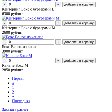
-
+
Кейтеринг Бокс с бургерами L
6300 руб/шт
-
+
Кейтеринг Бокс с бургерами M
2600 руб/шт
-
+
Бокс Венок из канапе
3900 руб/шт
-
+
Канапе Бокс M
2850 руб/шт
Первая
«
1
2
»
Последняя
Заказать расчет