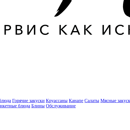
блюда
Горячие закуски
Круассаны
Канапе
Салаты
Мясные закус
нкетные блюда
Блины
Обслуживание