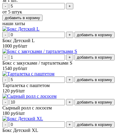
за 1 шт.
-
+
от 5 штук
наши хиты
-
+
Бокс Детский L
1000 руб/шт
-
+
Бокс с закусками / тарталетками S
1540 руб/шт
-
+
Тарталетка с паштетом
120 руб/шт
-
+
Сырный ролл с лососем
180 руб/шт
-
+
Бокс Детский XL