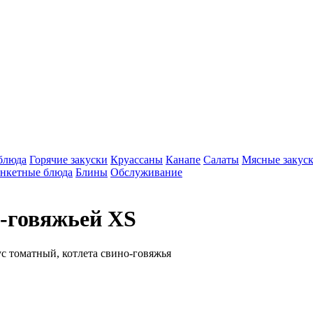
блюда
Горячие закуски
Круассаны
Канапе
Салаты
Мясные закус
нкетные блюда
Блины
Обслуживание
о-говяжьей XS
с томатный, котлета свино-говяжья