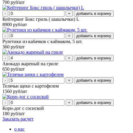
700 руб/шт
-
+
Кейтеринг Бокс гриль ( шашлычки) L
8900 руб/шт
-
+
Рулетики из кабачков с каймаком, 5 шт.
360 руб/шт
-
+
Авокадо жареный на гриле
650 руб/шт
-
+
Телячьи щеки с картофелем
1560 руб/шт
-
+
Корн-дог с сосиской
180 руб/шт
Заказать расчет
о нас