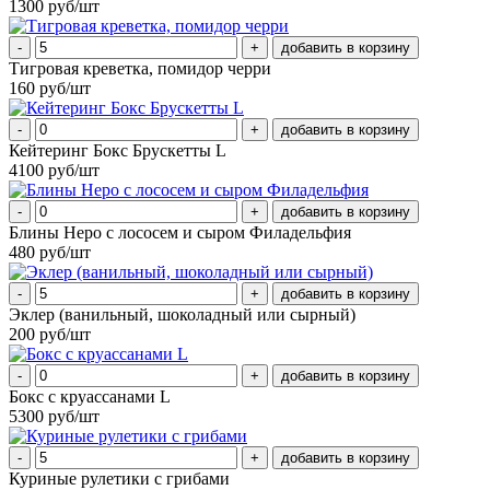
1300 руб/шт
-
+
Тигровая креветка, помидор черри
160 руб/шт
-
+
Кейтеринг Бокс Брускетты L
4100 руб/шт
-
+
Блины Неро с лососем и сыром Филадельфия
480 руб/шт
-
+
Эклер (ванильный, шоколадный или сырный)
200 руб/шт
-
+
Бокс с круассанами L
5300 руб/шт
-
+
Куриные рулетики с грибами