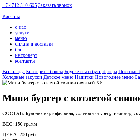
+7 4712 310-605
Заказать звонок
Корзина
о нас
услуги
меню
оплата и доставка
блог
интроверт
контакты
Все блюда
Кейтеринг боксы
Брускетты и бутерброды
Постные 
Холодные закуски
Детское меню
Напитки
Новогоднее меню
Ба
Мини бургер с котлетой свин
СОСТАВ: Булочка картофельная, соленый огурец, помидор, соу
ВЕС: 150 грамм
ЦЕНА: 200 руб.