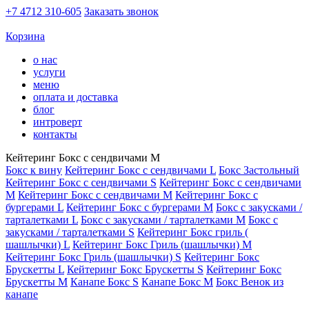
+7 4712 310-605
Заказать звонок
Корзина
о нас
услуги
меню
оплата и доставка
блог
интроверт
контакты
Кейтеринг Бокс с сендвичами M
Бокс к вину
Кейтеринг Бокс с сендвичами L
Бокс Застольный
Кейтеринг Бокс с сендвичами S
Кейтеринг Бокс с сендвичами
M
Кейтеринг Бокс с сендвичами M
Кейтеринг Бокс с
бургерами L
Кейтеринг Бокс с бургерами M
Бокс с закусками /
тарталетками L
Бокс с закусками / тарталетками M
Бокс с
закусками / тарталетками S
Кейтеринг Бокс гриль (
шашлычки) L
Кейтеринг Бокс Гриль (шашлычки) M
Кейтеринг Бокс Гриль (шашлычки) S
Кейтеринг Бокс
Брускетты L
Кейтеринг Бокс Брускетты S
Кейтеринг Бокс
Брускетты M
Канапе Бокс S
Канапе Бокс M
Бокс Венок из
канапе