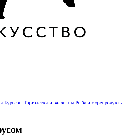
ки
Бургеры
Тарталетки и валованы
Рыба и морепродукты
оусом