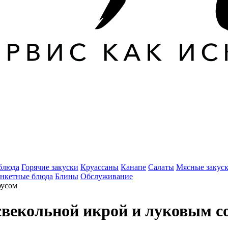
блюда
Горячие закуски
Круассаны
Канапе
Салаты
Мясные закус
нкетные блюда
Блины
Обслуживание
 свекольной икрой и луковым с