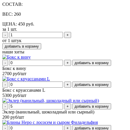
СОСТАВ:
ВЕС: 260
ЦЕНА: 450 руб.
за 1 шт.
-
+
от 1 штук
наши хиты
-
+
Бокс к вину
2700 руб/шт
-
+
Бокс с круассанами L
5300 руб/шт
-
+
Эклер (ванильный, шоколадный или сырный)
200 руб/шт
-
+