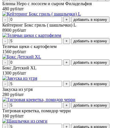
Блины Неро с лососем и сыром Филадельфия
480 руб/шт
-
+
Кейтеринг Бокс гриль ( шашлычки) L
8900 руб/шт
-
+
Телячьи щеки с картофелем
1560 руб/шт
-
+
Бокс Детский XL
1300 руб/шт
-
+
Закуска из угря
280 руб/шт
-
+
Тигровая креветка, помидор черри
160 руб/шт
-
+