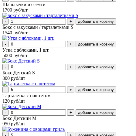
Шашлычки из семги
1700 руб/шт
-
+
Бокс с закусками / тарталетками S
1540 руб/шт
-
+
Утка с яблоками, 1 шт.
5000 руб/шт
-
+
Бокс Детский S
800 руб/шт
-
+
Тарталетка с паштетом
120 руб/шт
-
+
Бокс Детский М
950 руб/шт
-
+