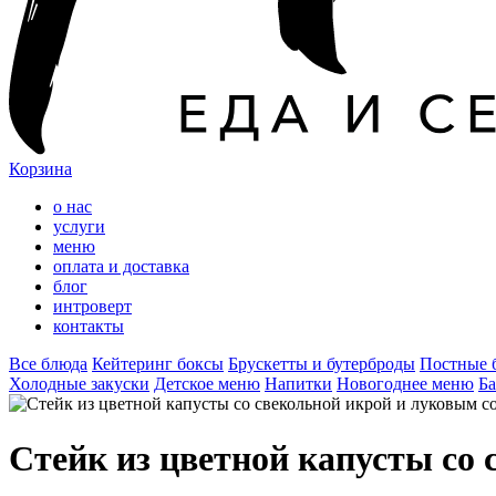
Корзина
о нас
услуги
меню
оплата и доставка
блог
интроверт
контакты
Все блюда
Кейтеринг боксы
Брускетты и бутерброды
Постные 
Холодные закуски
Детское меню
Напитки
Новогоднее меню
Ба
Стейк из цветной капусты со